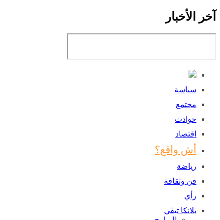
آخر الأخبار
سياسة
مجتمع
حوادث
اقتصاد
أش واقع؟
رياضة
فن وثقافة
رأي
بلانكا تيڤي
البرامج