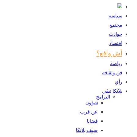
سياسة
مجتمع
حوادث
اقتصاد
أش واقع؟
رياضة
فن وثقافة
رأي
بلانكا تيڤي
البرامج
شؤون
عن قرب
قضايا
ضيف بلانكا