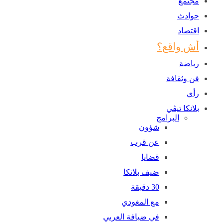
مجتمع
حوادث
اقتصاد
أش واقع؟
رياضة
فن وثقافة
رأي
بلانكا تيڤي
البرامج
شؤون
عن قرب
قضايا
ضيف بلانكا
30 دقيقة
مع المغودي
في ضيافة العربي