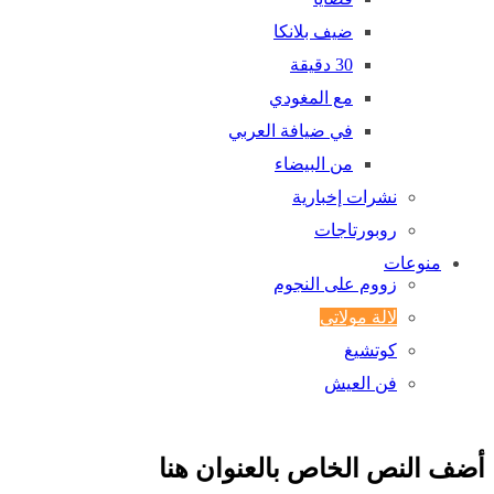
ضيف بلانكا
30 دقيقة
مع المغودي
في ضيافة العربي
من البيضاء
نشرات إخبارية
روبورتاجات
منوعات
زووم على النجوم
لالة مولاتي
كوتشيغ
فن العيش
أضف النص الخاص بالعنوان هنا