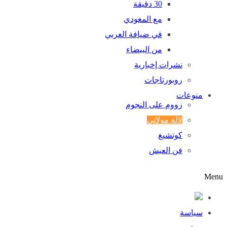
30 دقيقة
مع المغودي
في ضيافة العربي
من البيضاء
نشرات إخبارية
روبورتاجات
منوعات
زووم على النجوم
لالة مولاتي
كوتشيغ
فن العيش
Menu
سياسة