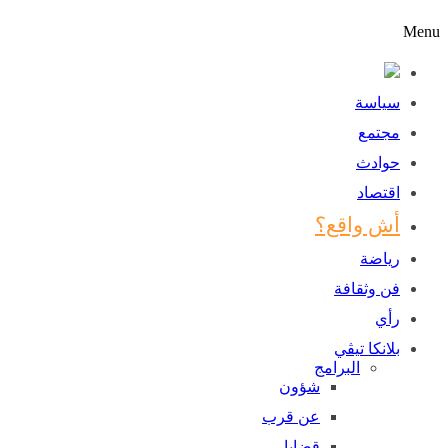
Menu
سياسة
مجتمع
حوادث
اقتصاد
أش واقع؟
رياضة
فن وثقافة
رأي
بلانكا تيڤي
البرامج
شؤون
عن قرب
قضايا