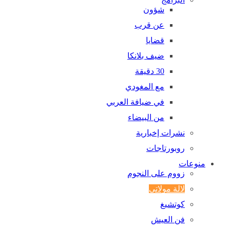
شؤون
عن قرب
قضايا
ضيف بلانكا
30 دقيقة
مع المغودي
في ضيافة العربي
من البيضاء
نشرات إخبارية
روبورتاجات
منوعات
زووم على النجوم
لالة مولاتي
كوتشيغ
فن العيش