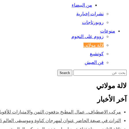
من البيضاء
نشرات إخبارية
روبورتاجات
منوعات
زووم على النجوم
لالة مولاتي
كوتشيغ
فن العيش
Search
لالة مولاتي
آخر الأخبار
مركب الاصطياف.. عمال المطبخ يدفعون الثمن والامتيازات للأقويا
التراث في صيغة الحاضر عنوان لمهرجان كناوة وموسيقى العالم 2026