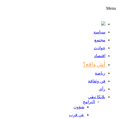
Men
سياسة
مجتمع
حوادث
اقتصاد
أش واقع؟
رياضة
فن وثقافة
رأي
بلانكا تيڤي
البرامج
شؤون
عن قرب