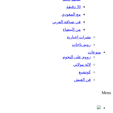
30 دقيقة
مع المغودي
في ضيافة العربي
من البيضاء
نشرات إخبارية
روبورتاجات
منوعات
زووم على النجوم
لالة مولاتي
كوتشيغ
فن العيش
Men