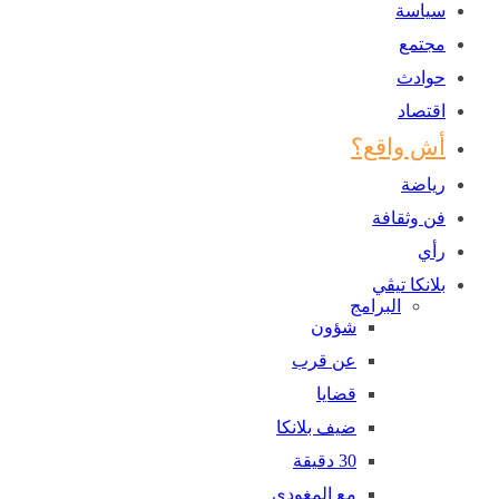
سياسة
مجتمع
حوادث
اقتصاد
أش واقع؟
رياضة
فن وثقافة
رأي
بلانكا تيڤي
البرامج
شؤون
عن قرب
قضايا
ضيف بلانكا
30 دقيقة
مع المغودي