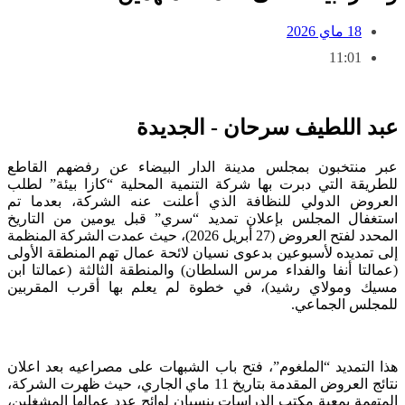
18 ماي 2026
11:01
بد اللطيف سرحان - الجديدة
بر منتخبون بمجلس مدينة الدار البيضاء عن رفضهم القاطع
لطريقة التي دبرت بها شركة التنمية المحلية “كازا بيئة” لطلب
لعروض الدولي للنظافة الذي أعلنت عنه الشركة، بعدما تم
ستغفال المجلس بإعلان تمديد “سري” قبل يومين من التاريخ
المحدد لفتح العروض (27 أبريل 2026)، حيث عمدت الشركة المنظمة
لى تمديده لأسبوعين بدعوى نسيان لائحة عمال تهم المنطقة الأولى
عمالتا أنفا والفداء مرس السلطان) والمنطقة الثالثة (عمالتا ابن
سيك ومولاي رشيد)، في خطوة لم يعلم بها أقرب المقربين
لمجلس الجماعي.
ذا التمديد “الملغوم”، فتح باب الشبهات على مصراعيه بعد اعلان
نتائج العروض المقدمة بتاريخ 11 ماي الجاري، حيث ظهرت الشركة،
لمتهمة بمعية مكتب الدراسات بنسيان لوائح عدد عمالها المشغلين،