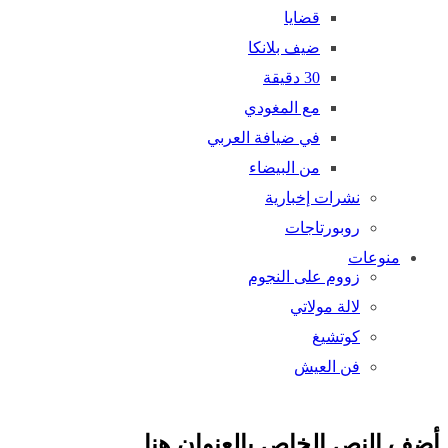
قضايا
ضيف بلانكا
30 دقيقة
مع المغودي
في ضيافة العربي
من البيضاء
نشرات إخبارية
روبورتاجات
منوعات
زووم على النجوم
لالة مولاتي
كوتشيغ
فن العيش
ضف النص الخاص بالعنوان هنا