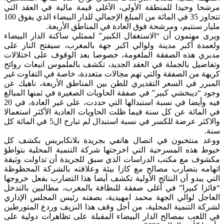
رشحا وحيدا للمنطقة الأولى، الأغلى قيمة مالية في العقد التي
تتجاوز 35 في المائة من المبلغ الإجمالي للدار البيضاء الذي يفوق 100
ليار سنتيم، ومرشحة فوق العادة في المناطق الأربعة.
يرى مهتمون أن “الاستغفال الكبير” لممثلي ساكنة الدار البيضاء
لعمدة أكبر مدينة ولوالي اكبر جهة بالمغرب، سيفتح النار على
دبري هذه الصفقة الملغومة، خصوصا بعد الوقوف على اختلالات
تفاصيل بالجملة في العقد الجديد، تكشف بالملموس انبعاث روائح
ريهة من الصفقة والتي تهم مجالات متعددة، خاصة في التفاوت غير
لمبرر في السعر التقديري للطن بين المناطق الأربعة، ناهيك عن
جود “ديبخشي كبير” في صفقة الحاويات الصغيرة في ثمنها المبالغ
فيه وأيضا في نسبة استبدالها التي حددت، على غير العادة، في 20
ي المائة عن كل سنة فيما ظلت الحاويات العادية الأكثر استعمالا
والاكثر عرضة للكسر في نسبة استبدال لم تبارح ال5 في المائة كل
نة.
وعد منتخبون في اتصال هاتفي بجريدة بلانكابريس بكشف كل
يوط هذه المسرحية التي اخرجتها شركة التنمية المحلية بتواطؤ
كشوف مع مكتب الدراسات الذي سبق للجريدة أن تداولت وثيقة
تهامه بتضارب مصالح مع كازا بيئة وعلاقته بالشركة المحظوظة
لتي يبدو أن النتائج الأولية تكشف أيضا هذا التضارب بفعل خروجها
فائزا كبيرا” في أغلى صفقة للنظافة بالمغرب، مطالبين بالتدخل
لعاجل لوالي الجهة محمد امهيدية، بصفته رئيس المجلس الإداري
شركة التنمية المحلية، من أجل وقف هذا النزيف وردع المتورطين
ي اللعب بمصالح الدار البيضاء المقبلة على تظاهرات دولية على