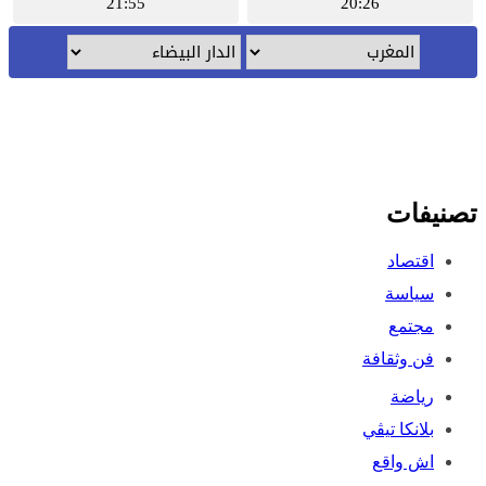
صنيفات
اقتصاد
سياسة
مجتمع
فن وثقافة
رياضة
بلانكا تيڤي
اش واقع