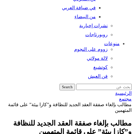
في ضيافة العربي
من البيضاء
نشرات إخبارية
روبورتاجات
منوعات
زووم على النجوم
لالة مولاتي
كوتشيغ
فن العيش
Search
لرئيسية
جتمع
طالب بإلغاء صفقة العقد الجديد للنظافة و”كازا بيئة” على قائمة
لمتهمين
طالب بإلغاء صفقة العقد الجديد للنظافة
”كازا بيئة” على قائمة المتهمين