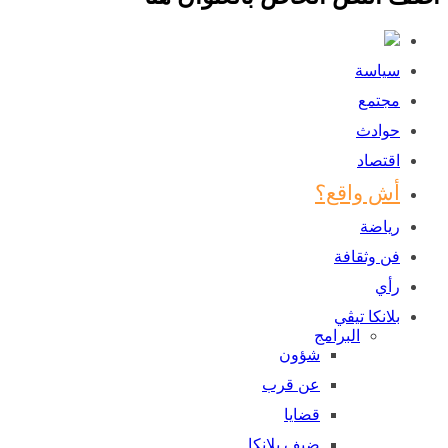
سياسة
مجتمع
حوادث
اقتصاد
أش واقع؟
رياضة
فن وثقافة
رأي
بلانكا تيڤي
البرامج
شؤون
عن قرب
قضايا
ضيف بلانكا