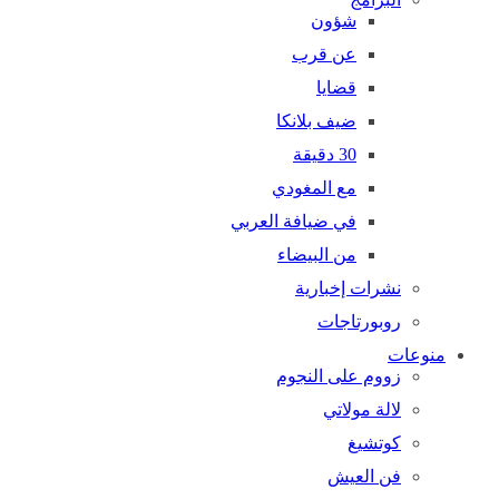
شؤون
عن قرب
قضايا
ضيف بلانكا
30 دقيقة
مع المغودي
في ضيافة العربي
من البيضاء
نشرات إخبارية
روبورتاجات
منوعات
زووم على النجوم
لالة مولاتي
كوتشيغ
فن العيش