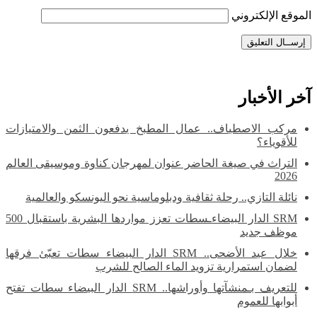
لموقع الإلكتروني
خر الأخبار
مركب الاصطياف.. عمال المطبخ يدفعون الثمن والامتيازات
للأقوياء؟
التراث في صيغة الحاضر عنوان لمهرجان كناوة وموسيقى العالم
2026
نائلة التازي.. رحلة ثقافية ودبلوماسية نحو اليونسكو والعالمية
SRM الدار البيضاءـسطات تعزز مواردها البشرية باستقبال 500
موظف جديد
خلال عيد الأضحى.. SRM الدار البيضاء سطات تعبّئ فرقها
لضمان استمرارية تزويد الماء الصالح للشرب
للتعريف بـمنشآتها وأوراشها.. SRM الدار البيضاء سطات تفتح
أبوابها للعموم