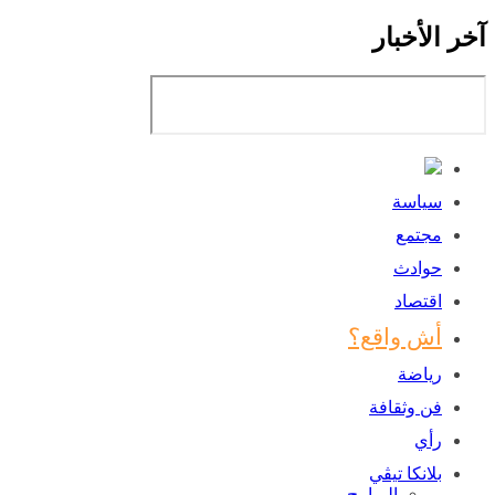
خر الأخبار
سياسة
مجتمع
حوادث
اقتصاد
أش واقع؟
رياضة
فن وثقافة
رأي
بلانكا تيڤي
البرامج